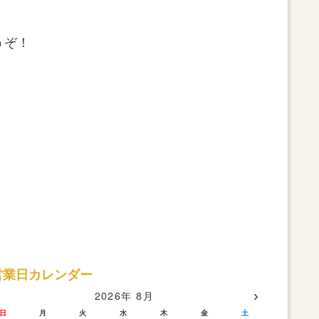
うぞ！
営業日カレンダー
›
2026年 8月
日
月
火
水
木
金
土