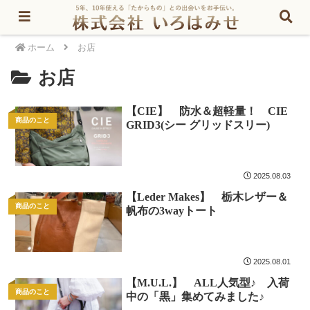
ホーム
お店
お店
【CIE】 防水＆超軽量！ CIE
商品のこと
GRID3(シー グリッドスリー)
2025.08.03
【Leder Makes】 栃木レザー＆
商品のこと
帆布の3wayトート
2025.08.01
【M.U.L.】 ALL人気型♪ 入荷
商品のこと
中の「黒」集めてみました♪