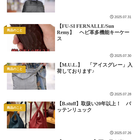
2025.07.31
【FU-SI FERNALLE/Sun
商品のこと
Remy】 ヘビ革多機能キーケー
ス
2025.07.30
【M.U.L.】 「アイスグレー」入
商品のこと
荷しております♪
2025.07.28
【B.stuff】取扱い20年以上！ バ
商品のこと
ッテンリュック
2025.07.26