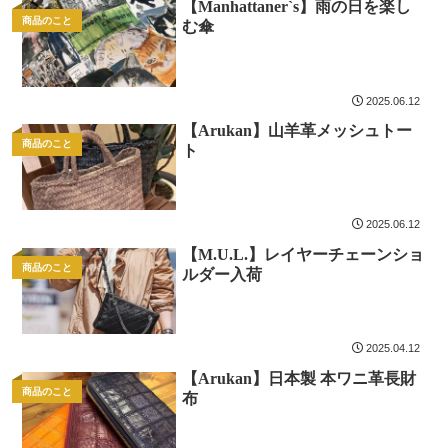
【Manhattaner`s】雨の日を楽し
商品のこと
む傘
2025.06.12
【Arukan】山羊革メッシュトー
商品のこと
ト
2025.06.12
【M.U.L.】レイヤーチェーンショ
商品のこと
ルダー入荷
2025.04.12
【Arukan】日本製 本ワニ革長財
商品のこと
布