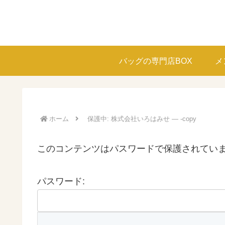
バッグの専門店BOX
メ
ホーム
保護中: 株式会社いろはみせ — -copy
このコンテンツはパスワードで保護されてい
パスワード: